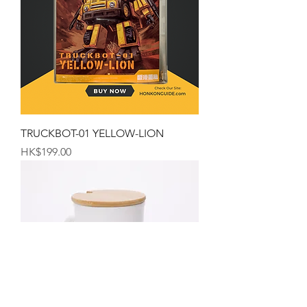
TRUCKBOT-01 YELLOW-LION
価格
HK$199.00