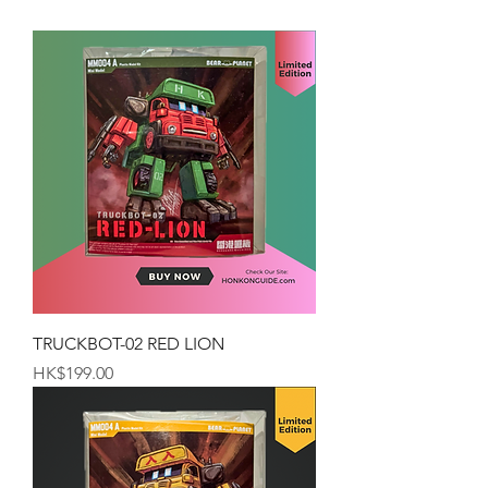
TRUCKBOT-02 RED LION
価格
HK$199.00