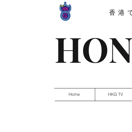
香港
HON
Home
HKG TV