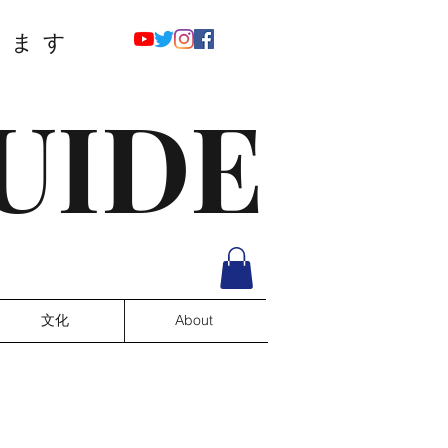
ります
UIDE
文化
About