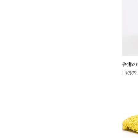
香港の
価格
HK$99.