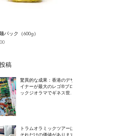
クイックビュー
麺パック（600g）
00
投稿
驚異的な成果：香港のデザ
イナーが最大のレゴ®ブロ
ックジオラマでギネス世界
記録を破る
トラムオラミックツアーは
それだけの価値があります