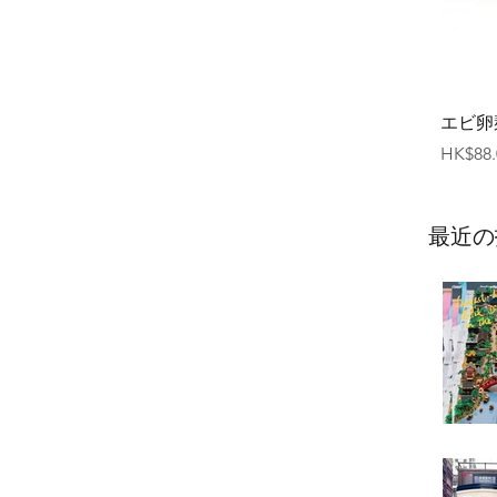
エビ卵
価格
HK$88.
最近の