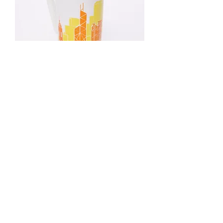
香港のマグカップ
価格
HK$99.00