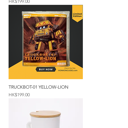
価格
HK$199.00
TRUCKBOT-01 YELLOW-LION
価格
HK$199.00