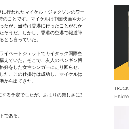
切りに行われたマイケル・ジャクソンのワー
の時のことです。マイケルは中国映画やカン
ったが、当時は香港に行ったことがなか
たそうだ。しかし、香港の空港で報道陣
るとも言っていた。
プライベートジェットでカイタック国際空
構えていた。そこで、友人のペンギン博
格好をした女性シンガーに走り回らせ、
した。この仕掛けは成功し、マイケルは
港から出てきた。
TRUCK
在する予定でしたが、あまりの楽しさに3
価格
HK$199
トである。