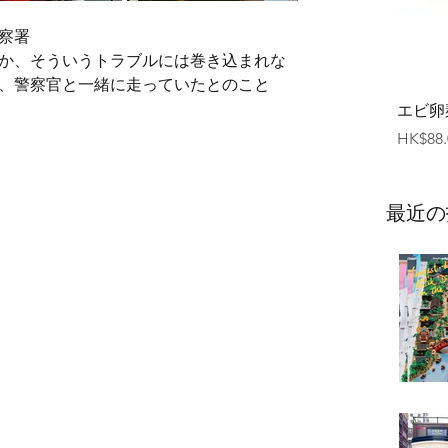
警察署
か、そういうトラブルには巻き込まれな
、警察官と一緒に走っていたとのこと
エビ卵
価格
HK$88.
最近の