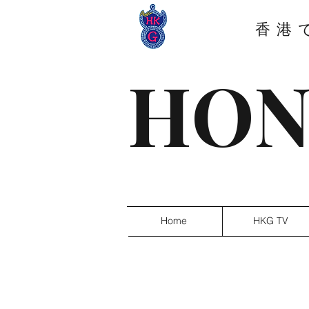
香港
HON
Home
HKG TV