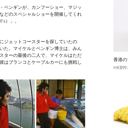
・ペンギンが、カンフーショー、マジッ
などのスペシャルショーを開催してくれ
l's）」。
にジェットコースターを探していたの
いた。マイケルとペンギン博士は、みん
スターの最後の二人で、マイケルはただ
香港の
彼はブランコとケーブルカーにも挑戦し
価格
HK$99.