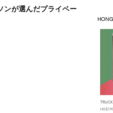
ソンが選んだプライベー
HONGK
TRUCK
価格
HK$199