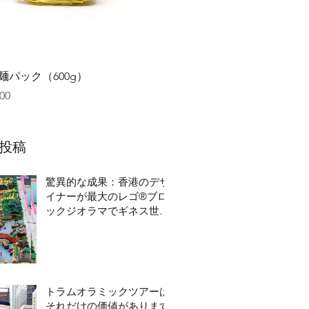
クイックビュー
麺パック（600g）
00
投稿
驚異的な成果：香港のデザ
イナーが最大のレゴ®ブロ
ックジオラマでギネス世界
記録を破る
トラムオラミックツアーは
それだけの価値があります