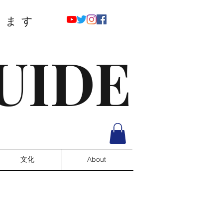
ります
UIDE
文化
About