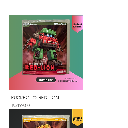
TRUCKBOT-02 RED LION
価格
HK$199.00