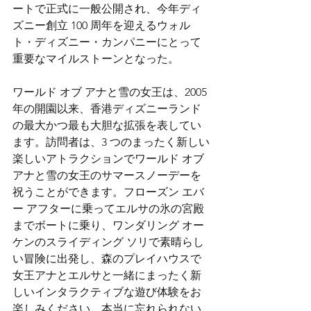
ートで正式に一般公開され、今年ディ
ズニー創立 100 周年を迎えるウォル
ト・ディズニー・カンパニーにとって
重要なマイルストーンとなった。
ワールド オブ アナと雪の女王は、2005 
年の開園以来、香港ディズニーランド
の最大かつ最も大胆な拡張を表してい
ます。訪問者は、3 つのまったく新しい
楽しいアトラクションでワールド オブ 
アナと雪の女王のサマースノーデーを
祝うことができます。フローズン エバ
ー アフターに乗ってエルサの氷の宮殿
までボートに乗り、ワンダリング オー
ケンのスライディング ソリで素晴らし
い冒険に出発し、森のプレイハウスで
女王アナとエルサと一緒にまったく新
しいインタラクティブな遊び体験をお
楽しみください。本当に忘れられない