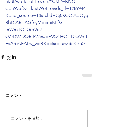
hkdl/world-of-frozen/?CMP=KNC-
CpnWof23HktxtWoFro&ds_rl=1289944
&gad_source=1&gclid=Cj0KCQiApOyq
BhDlARIsAGfnyMpcqcKI-fG-
mWmTOLGmVdZ 
vMrD9ZDQBfPZ6nJbPVO1HQLfDk39nft
EaArbAEALw_wcB&gclsrc=aw.ds< /a>
コメント
コメントを追加…