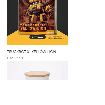
TRUCKBOT-01 YELLOW-LION
価格
HK$199.00