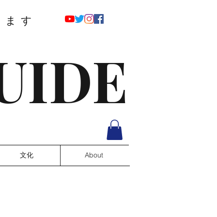
ります
UIDE
文化
About