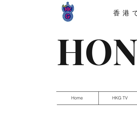
香港
HON
Home
HKG TV