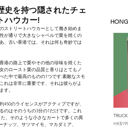
の歴史を持つ隠されたチェ
トハウカー!
HONGK
栗のストリートハウカーとして働き始めま
性が通りで大きなシャベルで栗を焼くの
あ、古い香港では、それは何も奇妙では
だ香港の路上で栗やその他の珍味を焼くた
女のロースト栗の品質と香りはとてもノ
べた中で最高のものの1つです:素敵なスモ
これは非常に重要です、それは彼らがよ
ます。
約450のライセンスがアクティブですが、
るのはそのうちの3分の1だけです。これ
TRUCK
はまた、そのような小さなカートで多くの異
価格
HK$199
ピーナッツ、サツマイモ、マカダミア、