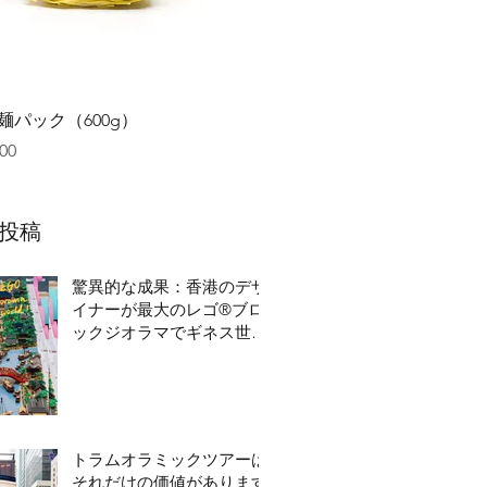
クイックビュー
麺パック（600g）
00
投稿
驚異的な成果：香港のデザ
イナーが最大のレゴ®ブロ
ックジオラマでギネス世界
記録を破る
トラムオラミックツアーは
それだけの価値があります