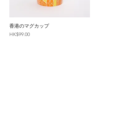
香港のマグカップ
価格
HK$99.00
エビ卵麺パック（600g）
価格
HK$88.00