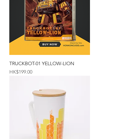
TRUCKBOT-01 YELLOW-LION
価格
HK$199.00