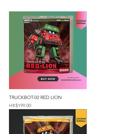
TRUCKBOT-02 RED LION
価格
HK$199.00