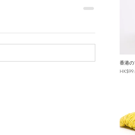
香港の
価格
HK$99.