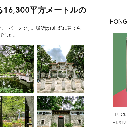
16,300平方メートルの
HONGK
ワーパークです。場所は18世紀に建てら
でした。
TRUCK
価格
HK$199