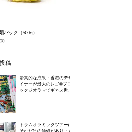
クイックビュー
麺パック（600g）
00
投稿
驚異的な成果：香港のデザ
イナーが最大のレゴ®ブロ
ックジオラマでギネス世界
記録を破る
トラムオラミックツアーは
それだけの価値があります