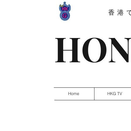
香港
HON
Home
HKG TV