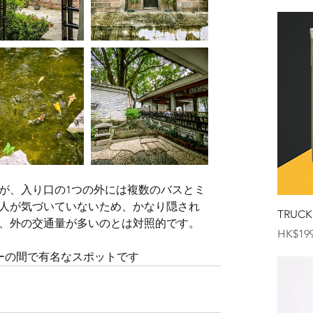
すが、入り口の1つの外には複数のバスとミ
人が気づいていないため、かなり隠され
TRUCK
、外の交通量が多いのとは対照的です。
価格
HK$199
イヤーの間で有名なスポットです