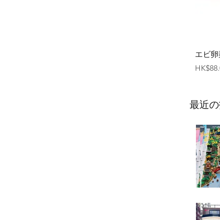
エビ卵
価格
HK$88.
最近の