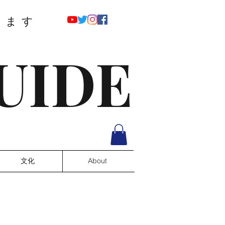
ります
UIDE
文化
About