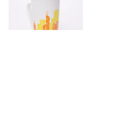
香港のマグカップ
価格
HK$99.00