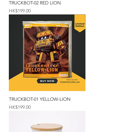
TRUCKBOT-02 RED LION
価格
HK$199.00
TRUCKBOT-01 YELLOW-LION
価格
HK$199.00