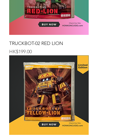
TRUCKBOT-02 RED LION
価格
HK$199.00