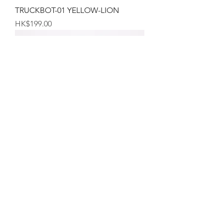
TRUCKBOT-01 YELLOW-LION
価格
HK$199.00
香港のマグカップ
価格
HK$99.00