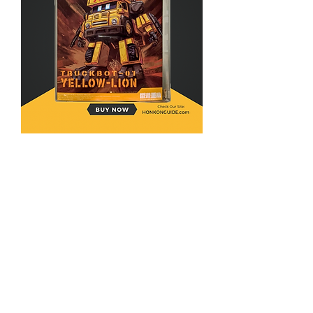
TRUCKBOT-01 YELLOW-LION
価格
HK$199.00