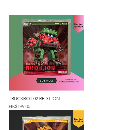
TRUCKBOT-02 RED LION
価格
HK$199.00