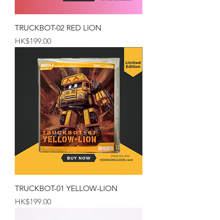
TRUCKBOT-02 RED LION
価格
HK$199.00
TRUCKBOT-01 YELLOW-LION
価格
HK$199.00