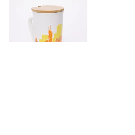
香港のマグカップ
価格
HK$99.00