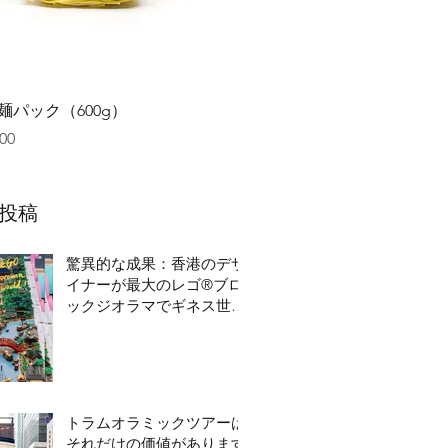
クイックビュー
麺パック（600g）
00
投稿
驚異的な成果：香港のデザ
イナーが最大のレゴ®ブロ
ックジオラマでギネス世界
記録を破る
トラムオラミックツアーは
それだけの価値があります