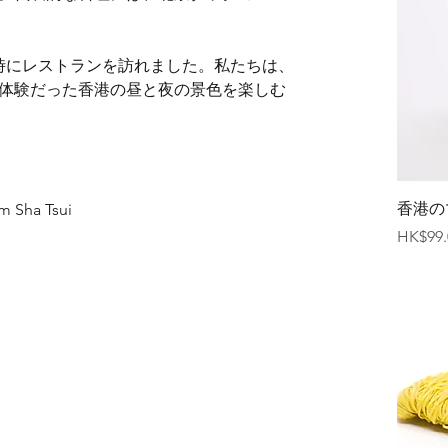
時にレストランを訪れました。私たちは、
体験だった香港の昼と夜の景色を楽しむ
香港の
im Sha Tsui
価格
HK$99.