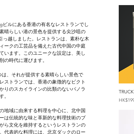
ekingビルにある香港の有名なレストランでし
素晴らしい港の景色を提供する尖沙咀の
引っ越しました。レストランは、素朴な木
ィークの工芸品を備えた古代中国の中庭
ています。このユニークな設定は、美し
別の時代に運びます。
つは、それが提供する素晴らしい景色で
レストランでは、香港の象徴的なビクト
かりのスカイラインの比類のないパノラ
TRUCK
す。
価格
HK$199
の地域に由来する料理を中心に、北中国
ーは伝統的な味と革新的な料理技術のブ
がら文化を維持するというレストランの
。代表的な料理には、北京ダックのロー