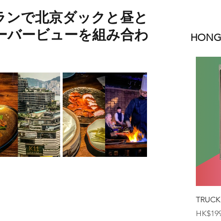
ランで北京ダックと昼と
ーバービューを組み合わ
HONGK
TRUCK
価格
HK$199