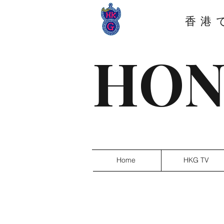
香港
HON
Home
HKG TV