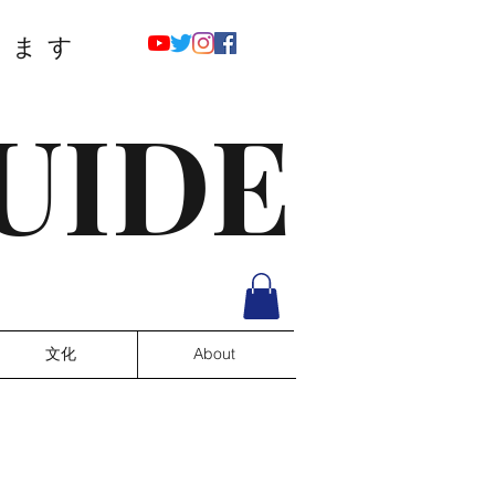
ります
UIDE
文化
About