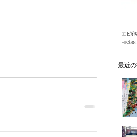
エビ卵
価格
HK$88.
最近の