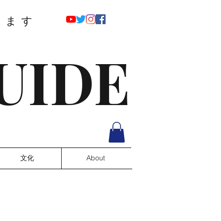
ります
UIDE
文化
About