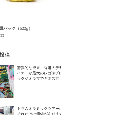
クイックビュー
麺パック（600g）
00
投稿
驚異的な成果：香港のデザ
イナーが最大のレゴ®ブロ
ックジオラマでギネス世界
記録を破る
トラムオラミックツアーは
それだけの価値があります