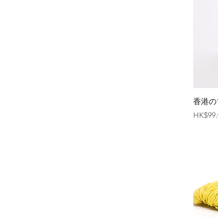
香港の
価格
HK$99.