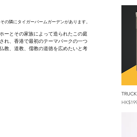
、その隣にタイガーバームガーデンがあります。
・ホーとその家族によって造られたこの庭
開され、香港で最初のテーマパークの一つ
仏教、道教、儒教の道徳を広めたいと考
TRUCK
価格
HK$199