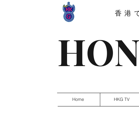
香港
HON
Home
HKG TV