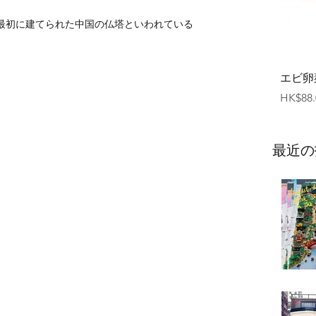
最初に建てられた中国の仏塔といわれている
エビ卵
価格
HK$88.
最近の