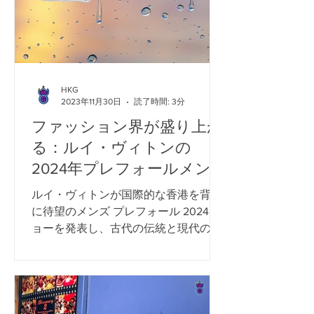
HKG
2023年11月30日
読了時間: 3分
ファッション界が盛り上が
る：ルイ・ヴィトンの
2024年プレフォールメン
ズメンズショーが香港で開
ルイ・ヴィトンが国際的な香港を背景
催！
に待望のメンズ プレフォール 2024 シ
ョーを発表し、古代の伝統と現代のス
カイラインの調和のとれた融合に魅了
される準備をしてください。メンズ ク
リエイティブ ディレクター、ファレル
ウィリアムスの芸術的ビジョンのも
と、この画期的なイベント...