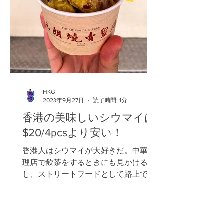
HKG
2023年9月27日
読了時間: 1分
香港の美味しいシウマイは
$20/4pcsより安い！
香港人はシウマイが大好きだ。中華料
理店で飲茶をするときにも見かける
し、ストリートフードとして路上でも
見かける。最近、尖沙咀（チムサーチ
ョイ）のポップアップ・ナイトマーケ
ットで、普通のシウマイを4個20ドル