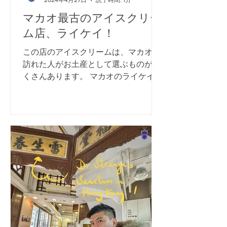
2024年4月27日
読了時間: 1分
マカオ最古のアイスクリー
ム店、ライケイ！
この店のアイスクリームは、マカオを
訪れた人がお土産として選ぶものがた
くさんあります。 マカオのライケイア
イスクリーム店（ポルトガル語ではラ
イケイソルベテス）は、ユニークで伝
統的なアイスクリームの作り方で知ら
れています。1933年に設立され、1960
年代に現在の場所に移転しま...