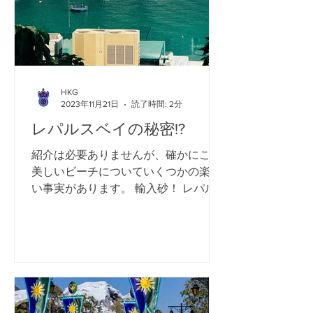
HKG
2023年11月21日
読了時間: 2分
レパルスベイの秘密!?
紹介は必要ありませんが、確かにこの
美しいビーチについていくつかの楽し
い事実があります。 輸入砂！ レパル
スベイは美しい砂浜で知られています
が、ビーチの砂は実際には中国の海南
島から輸入されています。長年にわた
る浸食により、元の砂は徐々に洗い流
され、輸入砂はそれを補充するため
に...