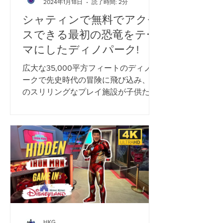
2024年1月18日
読了時間: 2分
シャティンで無料でアクセ
スできる最初の恐竜をテー
マにしたディノパーク!
広大な35,000平方フィートのディノパ
ークで先史時代の冒険に飛び込み、14
のスリリングなプレイ施設が子供たち
がエネルギーを解き放つのを待ってい
ます。この壮大な公園の目玉は、畏敬
の念を起こさせる「ティラノサウル
ス・アドベンチャー」で、印象的な7
メートルの高さで、長さ26メー...
HKG