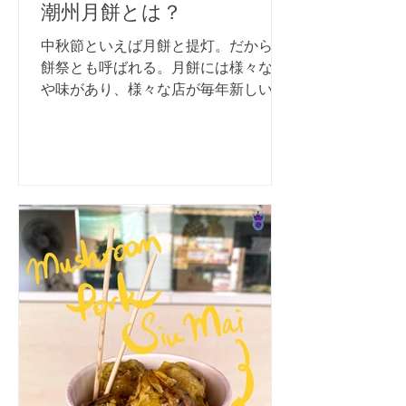
潮州月餅とは？
中秋節といえば月餅と提灯。だから月
餅祭とも呼ばれる。月餅には様々な形
や味があり、様々な店が毎年新しい味
や仕掛けを出そうとしている。今回
は、あまり知られていない伝統的な月
餅を紹介しよう。 チウチウ（潮州）と
は、広東省東部に位置する地域と文化
を指す。チウチョウ族はテオチュウ族
と...