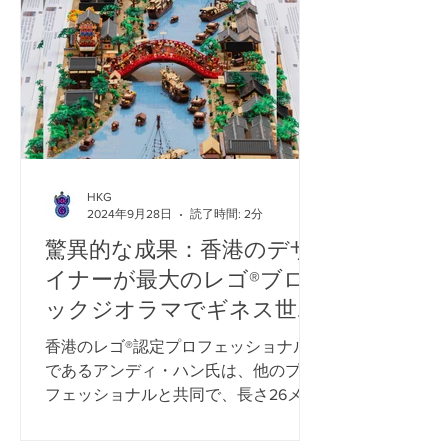
HKG
2024年9月28日
読了時間: 2分
驚異的な成果：香港のデザ
イナーが最大のレゴ®ブロ
ックジオラマでギネス世界
記録を破る
香港のレゴ®認定プロフェッショナル
であるアンディ・ハン氏は、他のプロ
フェッショナルと共同で、長さ26メー
トルのレゴ®ブロックジオラマ「清明
節の川沿い」を制作し、「最大のレゴ