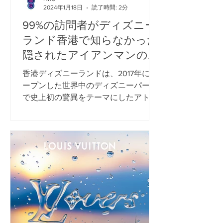
2024年1月18日
読了時間: 2分
99%の訪問者がディズニー
ランド香港で知らなかった
隠されたアイアンマンの魅
力!
香港ディズニーランドは、2017年にオ
ープンした世界中のディズニーパーク
で史上初の驚異をテーマにしたアトラ
クションです。挨拶したり、アイアン
マンと一緒に写真を撮ったり、3Dモー
ションシミュレーターライドであるア
イアンマンエクスペリエンスを行うこ
ともできます。これら2つのアト...