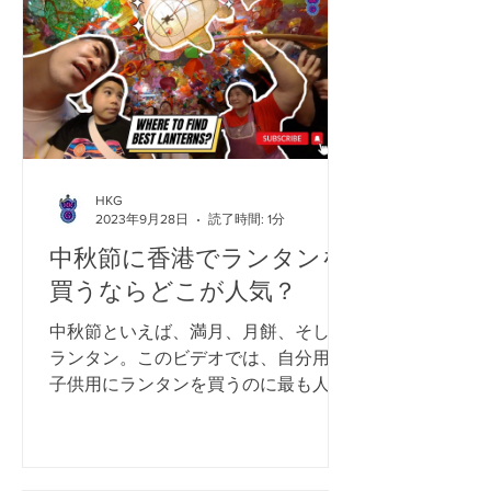
ルド オブ アナと雪の女王は、2005...
HKG
2023年9月28日
読了時間: 1分
中秋節に香港でランタンを
買うならどこが人気？
中秋節といえば、満月、月餅、そして
ランタン。このビデオでは、自分用と
子供用にランタンを買うのに最も人気
のある2つの場所を紹介します。さ
あ、行こう！ 太古市場は香港の北、元
朗にある。政府によって運営されてい
る典型的なウェットマーケットの建物