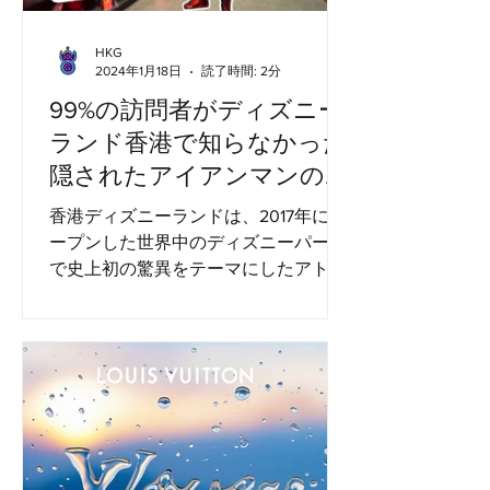
HKG
2024年1月18日
読了時間: 2分
99%の訪問者がディズニー
ランド香港で知らなかった
隠されたアイアンマンの魅
力!
香港ディズニーランドは、2017年にオ
ープンした世界中のディズニーパーク
で史上初の驚異をテーマにしたアトラ
クションです。挨拶したり、アイアン
マンと一緒に写真を撮ったり、3Dモー
ションシミュレーターライドであるア
イアンマンエクスペリエンスを行うこ
ともできます。これら2つのアト...