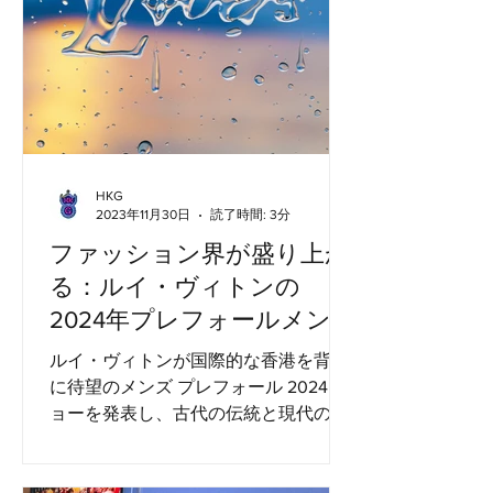
HKG
2023年11月30日
読了時間: 3分
ファッション界が盛り上が
る：ルイ・ヴィトンの
2024年プレフォールメン
ズメンズショーが香港で開
ルイ・ヴィトンが国際的な香港を背景
催！
に待望のメンズ プレフォール 2024 シ
ョーを発表し、古代の伝統と現代のス
カイラインの調和のとれた融合に魅了
される準備をしてください。メンズ ク
リエイティブ ディレクター、ファレル