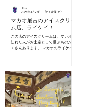
HKG
2024年4月27日
読了時間: 1分
マカオ最古のアイスクリー
ム店、ライケイ！
この店のアイスクリームは、マカオを
訪れた人がお土産として選ぶものがた
くさんあります。 マカオのライケイア
イスクリーム店（ポルトガル語ではラ
イケイソルベテス）は、ユニークで伝
統的なアイスクリームの作り方で知ら
れています。1933年に設立され、1960
年代に現在の場所に移転しま...