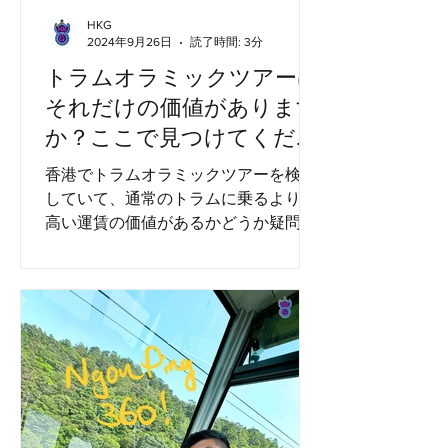
HKG
2024年9月26日
読了時間: 3分
トラムオラミックツアーは
それだけの価値があります
か？ここで見つけてくださ
い！
香港でトラムオラミックツアーを検討
していて、通常のトラムに乗るよりも
高い運賃の価値があるかどうか疑問に
思っている場合は、私たちがあなたの
決定をお手伝いします。 トラムオラミ
ックツアーは、香港の象徴的なランド
マークと息を呑むようなスカイライン
の最高のものを紹介するユニークな
観...