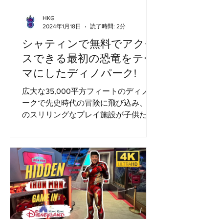
HKG
2024年1月18日
読了時間: 2分
シャティンで無料でアクセ
スできる最初の恐竜をテー
マにしたディノパーク!
広大な35,000平方フィートのディノパ
ークで先史時代の冒険に飛び込み、14
のスリリングなプレイ施設が子供たち
がエネルギーを解き放つのを待ってい
ます。この壮大な公園の目玉は、畏敬
の念を起こさせる「ティラノサウル
ス・アドベンチャー」で、印象的な7
メートルの高さで、長さ26メー...