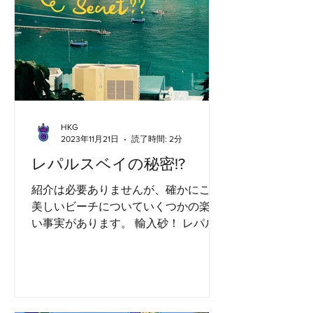
HKG
2023年11月21日
読了時間: 2分
レパルスベイの秘密!?
紹介は必要ありませんが、確かにこの
美しいビーチについていくつかの楽し
い事実があります。 輸入砂！ レパル
スベイは美しい砂浜で知られています
が、ビーチの砂は実際には中国の海南
島から輸入されています。長年にわた
る浸食により、元の砂は徐々に洗い流
され、輸入砂はそれを補充するため