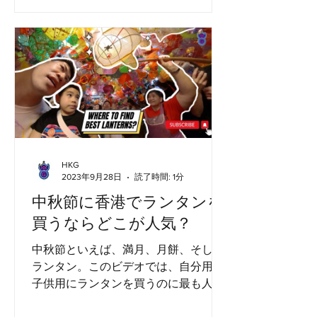
ト・ディズニー・カンパニーにとって
重要なマイルストーンとなった。 ワー
ルド オブ アナと雪の女王は、2005...
HKG
2023年9月28日
読了時間: 1分
中秋節に香港でランタンを
買うならどこが人気？
中秋節といえば、満月、月餅、そして
ランタン。このビデオでは、自分用と
子供用にランタンを買うのに最も人気
のある2つの場所を紹介します。さ