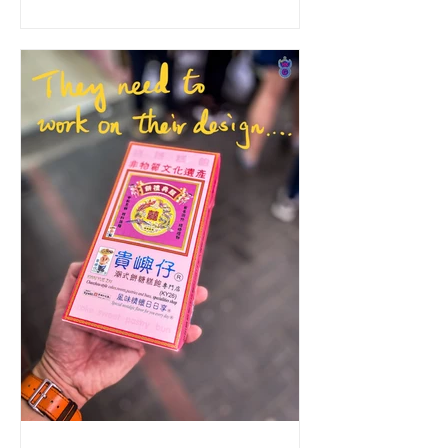
あ、行こう！ 太古市場は香港の北、元
朗にある。政府によって運営されてい
る典型的なウェットマーケットの建物
で、生きた鶏肉、肉、魚介類、野菜、
あ...