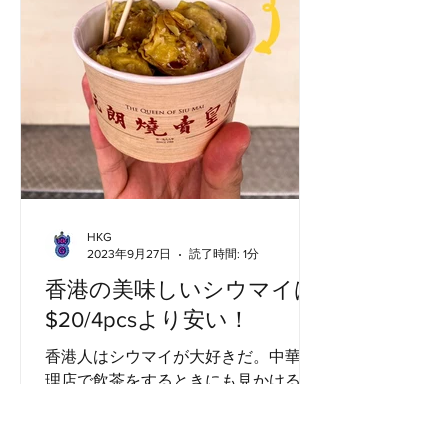
HKG
2023年9月27日
読了時間: 1分
香港の美味しいシウマイは
$20/4pcsより安い！
香港人はシウマイが大好きだ。中華料
理店で飲茶をするときにも見かける
し、ストリートフードとして路上でも
見かける。最近、尖沙咀（チムサーチ