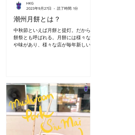
HKG
2023年9月27日
読了時間: 1分
潮州月餅とは？
中秋節といえば月餅と提灯。だから月
餅祭とも呼ばれる。月餅には様々な形
や味があり、様々な店が毎年新しい味
や仕掛けを出そうとしている。今回
は、あまり知られていない伝統的な月
餅を紹介しよう。 チウチウ（潮州）と
は、広東省東部に位置する地域と文化
を指す。チウチョウ族はテオチュウ族
と...