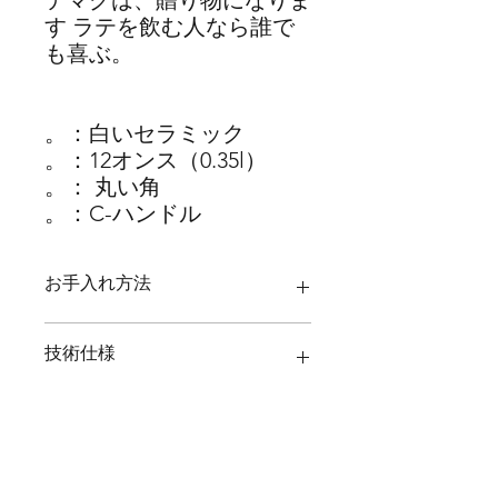
テマグは、贈り物になりま
す ラテを飲む人なら誰で
も喜ぶ。
。：白いセラミック
。：12オンス（0.35l）
。： 丸い角
。：C-ハンドル
お手入れ方法
ぬるま湯、食器用洗剤で手洗いしてく
技術仕様
ださい。
白いセラミック
品質管理
12オンス（0.35l）
丸い角
各アイテムは出荷前に個別に検査さ
C-ハンドル
梱包と配送
れ、印刷品質と位置、およびアイテム
高さ：10.2cm;直径：9.4cm