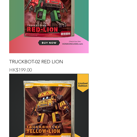
TRUCKBOT-02 RED LION
価格
HK$199.00