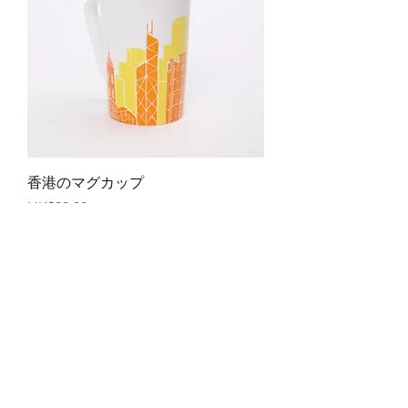
香港のマグカップ
価格
HK$99.00