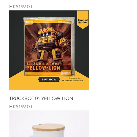
価格
HK$199.00
TRUCKBOT-01 YELLOW-LION
価格
HK$199.00