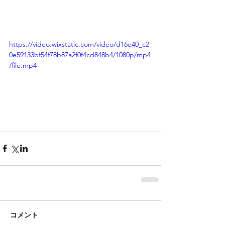
https://video.wixstatic.com/video/d16e40_c2
0e59133bf54f78b87a2f0f4cd848b4/1080p/mp4
/file.mp4
コメント